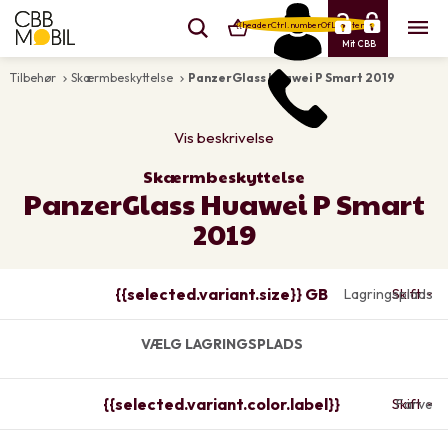
{{headerCtrl.numberOfLineItems}}
Mit CBB
Tilbehør
Skærmbeskyttelse
PanzerGlass Huawei P Smart 2019
keyboard_arrow_right
keyboard_arrow_right
Vis beskrivelse
Skærmbeskyttelse
PanzerGlass Huawei P Smart
2019
{{selected.variant.size}} GB
Lagringsplads
Skift
VÆLG LAGRINGSPLADS
{{selected.variant.color.label}}
Skift
Farve