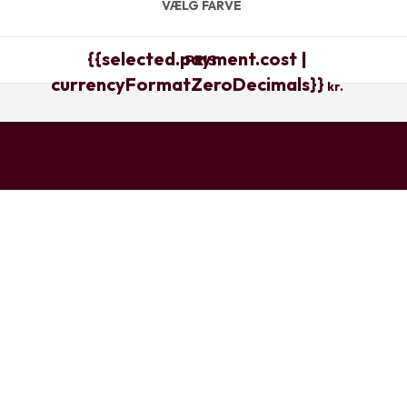
VÆLG FARVE
{{selected.payment.cost |
PRIS
currencyFormatZeroDecimals}}
kr.