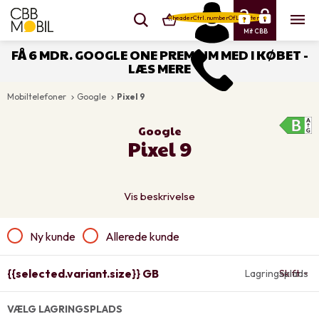
{{headerCtrl.numberOfLineItems}}
Mit CBB
FÅ 6 MDR. GOOGLE ONE PREMIUM MED I KØBET -
LÆS MERE
Mobiltelefoner
Google
Pixel 9
keyboard_arrow_right
keyboard_arrow_right
Google
Pixel 9
Vis beskrivelse
Ny kunde
Allerede kunde
{{selected.variant.size}} GB
Lagringsplads
Skift
VÆLG LAGRINGSPLADS