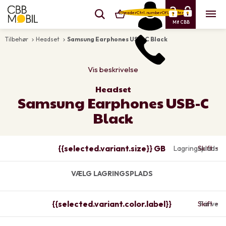
{{headerCtrl.numberOfLineItems}}
Mit CBB
Tilbehør
Headset
Samsung Earphones USB-C Black
keyboard_arrow_right
keyboard_arrow_right
Vis beskrivelse
Headset
Samsung Earphones USB-C
Black
{{selected.variant.size}} GB
Lagringsplads
Skift
VÆLG LAGRINGSPLADS
{{selected.variant.color.label}}
Skift
Farve