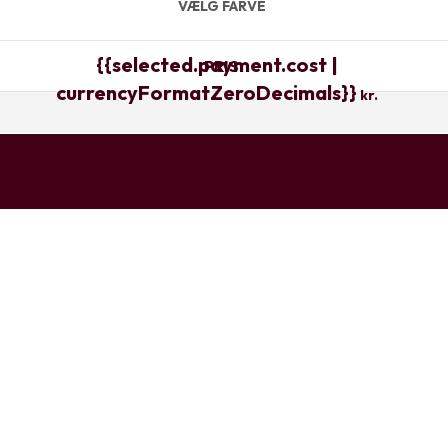
VÆLG FARVE
{{selected.payment.cost |
PRIS
currencyFormatZeroDecimals}}
kr.