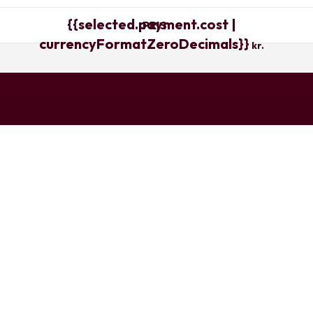
{{selected.payment.cost |
PRIS
currencyFormatZeroDecimals}}
kr.