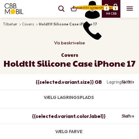
{{headerCtrl.numberOfLineItems}}
Mit CBB
Tilbehør
Covers
HoldtIt Silicone Case iPhone 17
keyboard_arrow_right
keyboard_arrow_right
Vis beskrivelse
Covers
HoldtIt Silicone Case iPhone 17
{{selected.variant.size}} GB
Lagringsplads
Skift
VÆLG LAGRINGSPLADS
{{selected.variant.color.label}}
Skift
Farve
VÆLG FARVE