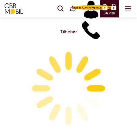
{{headerCtrl.numberOfLineItems}}
Mit CBB
Tilbehør