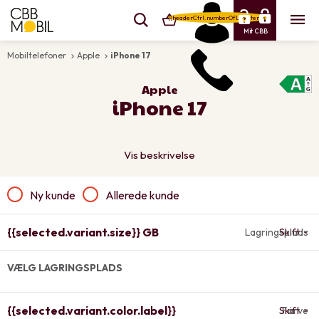
{{headerCtrl.numberOfLineItems}}
Mit CBB
Mobiltelefoner
Apple
iPhone 17
keyboard_arrow_right
keyboard_arrow_right
Apple
iPhone 17
Vis beskrivelse
Ny kunde
Allerede kunde
{{selected.variant.size}} GB
Lagringsplads
Skift
VÆLG LAGRINGSPLADS
{{selected.variant.color.label}}
Skift
Farve