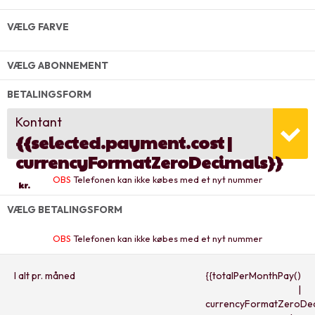
VÆLG FARVE
VÆLG ABONNEMENT
BETALINGSFORM
Kontant
{{selected.payment.cost |
currencyFormatZeroDecimals}}
OBS
Telefonen kan ikke købes med et nyt nummer
kr.
VÆLG BETALINGSFORM
OBS
Telefonen kan ikke købes med et nyt nummer
I alt pr. måned
{{totalPerMonthPay()
|
currencyFormatZeroDec