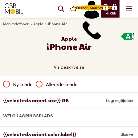
{{headerCtrl.numberOfLineItems}}
Mit CBB
Mobiltelefoner
Apple
iPhone Air
keyboard_arrow_right
keyboard_arrow_right
Apple
iPhone Air
Vis beskrivelse
Ny kunde
Allerede kunde
{{selected.variant.size}} GB
Lagringsplads
Skift
VÆLG LAGRINGSPLADS
{{selected.variant.color.label}}
Skift
Farve