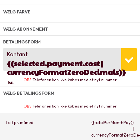
VÆLG FARVE
VÆLG ABONNEMENT
BETALINGSFORM
Kontant
{{selected.payment.cost |
currencyFormatZeroDecimals}}
OBS
Telefonen kan ikke købes med et nyt nummer
kr.
VÆLG BETALINGSFORM
OBS
Telefonen kan ikke købes med et nyt nummer
I alt pr. måned
{{totalPerMonthPay()
|
currencyFormatZeroDec