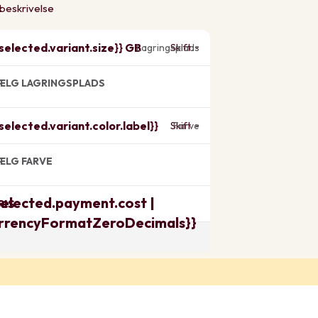
 beskrivelse
{selected.variant.size}} GB
Lagringsplads
Skift
ÆLG LAGRINGSPLADS
{selected.variant.color.label}}
Skift
Farve
ÆLG FARVE
selected.payment.cost |
RIS
rrencyFormatZeroDecimals}}