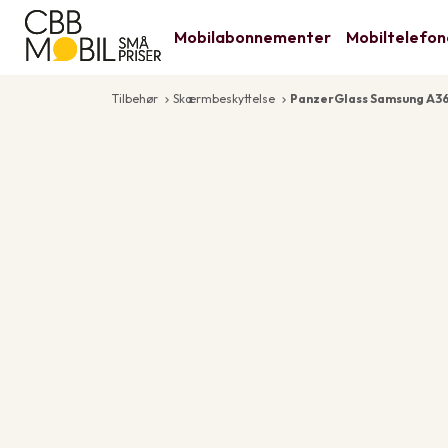
Mobilabonnementer
Mobiltelefon
Tilbehør
Skærmbeskyttelse
PanzerGlass Samsung A3
keyboard_arrow_right
keyboard_arrow_right