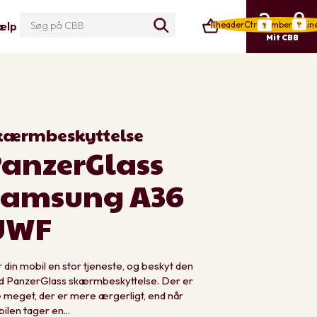
{{headerCtrl.numberOfLin
ælp
Mit CBB
kærmbeskyttelse
anzerGlass
Samsung A36
UWF
 din mobil en stor tjeneste, og beskyt den
 PanzerGlass skærmbeskyttelse. Der er
e meget, der er mere ærgerligt, end når
ilen tager en...