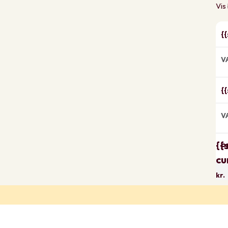
Vis
{
V
{
V
{{
P
cu
kr.