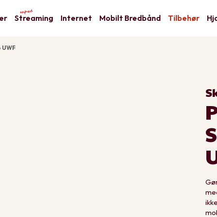
Nyhed
er
Streaming
Internet
Mobilt Bredbånd
Tilbehør
Hj
6 UWF
S
P
Gør
med
ikk
mob