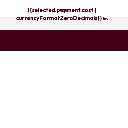
{{selected.payment.cost |
PRIS
currencyFormatZeroDecimals}}
kr.