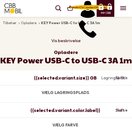
{{headerCtrl.numberOfLineItems}}
Mit CBB
Tilbehør
Opladere
KEY Power USB-C to USB-C 3A 1m
keyboard_arrow_right
keyboard_arrow_right
Vis beskrivelse
Opladere
KEY Power USB-C to USB-C 3A 1m
{{selected.variant.size}} GB
Lagringsplads
Skift
VÆLG LAGRINGSPLADS
{{selected.variant.color.label}}
Skift
Farve
VÆLG FARVE