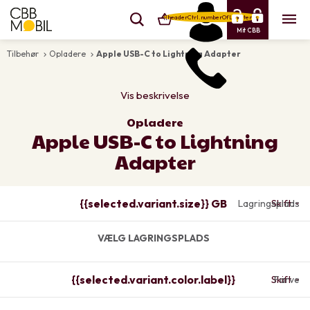
{{headerCtrl.numberOfLineItems}}
Mit CBB
Tilbehør
Opladere
Apple USB-C to Lightning Adapter
keyboard_arrow_right
keyboard_arrow_right
Vis beskrivelse
Opladere
Apple USB-C to Lightning
Adapter
{{selected.variant.size}} GB
Lagringsplads
Skift
VÆLG LAGRINGSPLADS
{{selected.variant.color.label}}
Skift
Farve