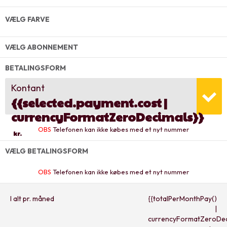
VÆLG FARVE
VÆLG ABONNEMENT
BETALINGSFORM
Kontant
{{selected.payment.cost |
currencyFormatZeroDecimals}}
OBS
Telefonen kan ikke købes med et nyt nummer
kr.
VÆLG BETALINGSFORM
OBS
Telefonen kan ikke købes med et nyt nummer
I alt pr. måned
{{totalPerMonthPay()
|
currencyFormatZeroDec