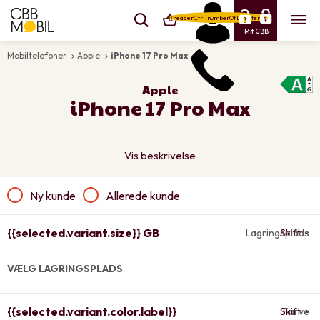
{{headerCtrl.numberOfLineItems}}
Mit CBB
Mobiltelefoner
Apple
iPhone 17 Pro Max
keyboard_arrow_right
keyboard_arrow_right
Apple
iPhone 17 Pro Max
Vis beskrivelse
Ny kunde
Allerede kunde
{{selected.variant.size}} GB
Lagringsplads
Skift
VÆLG LAGRINGSPLADS
{{selected.variant.color.label}}
Skift
Farve