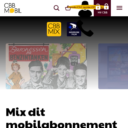
{{headerCtrl.numberOfLineItems}}
Mit CBB
Mix dit
mobilabonnement