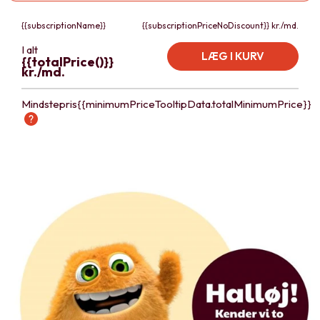
{{subscriptionName}}
{{subscriptionPriceNoDiscount}} kr./md.
I alt
LÆG I KURV
{{totalPrice()}}
kr./md.
Mindstepris
{{minimumPriceTooltipData.totalMinimumPrice}}