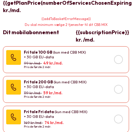
{{getPlanPrice(numberOfServicesChosenExpiring
kr./md.
{{addToBasketErrorMessage}}
Du skal minimum vælge 2 tjenester til dit CBB MIX
Dit mobilabonnement
{{subscriptionPrice}}
kr. /md.
Fri tale 100 GB
(kun med CBB MIX)
+
30 GB
EU-data
99 kr./md.
49 kr./md.
Pris de første 2 mdr.
Fri tale 200 GB
(kun med CBB MIX)
+
30 GB
EU-data
119 kr./md.
59 kr./md.
Pris de første 2 mdr.
Fri tale Fri data
(kun med CBB MIX)
+
30 GB
EU-data
149 kr./md.
74 kr./md.
Pris de første 2 mdr.