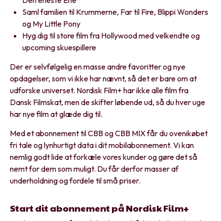
Den eneste Ene
Saml familien til Krummerne, Far til Fire, Blippi Wonders
og My Little Pony
Hyg dig til store film fra Hollywood med velkendte og
upcoming skuespillere
Der er selvfølgelig en masse andre favoritter og nye
opdagelser, som vi ikke har nævnt, så det er bare om at
udforske universet. Nordisk Film+ har ikke alle film fra
Dansk Filmskat, men de skifter løbende ud, så du hver uge
har nye film at glæde dig til.
Med et abonnement til CBB og CBB MIX får du ovenikøbet
fri tale og lynhurtigt data i dit mobilabonnement. Vi kan
nemlig godt lide at forkæle vores kunder og gøre det så
nemt for dem som muligt. Du får derfor masser af
underholdning og fordele til små priser.
Start dit abonnement på Nordisk Film+