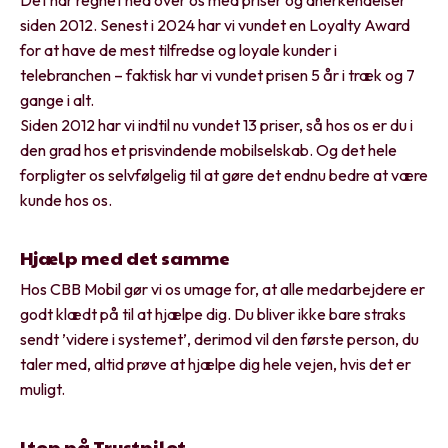
Det har regnet ned over os med priser og anerkendelser
siden 2012. Senest i 2024 har vi vundet en Loyalty Award
for at have de mest tilfredse og loyale kunder i
telebranchen – faktisk har vi vundet prisen 5 år i træk og 7
gange i alt.
Siden 2012 har vi indtil nu vundet 13 priser, så hos os er du i
den grad hos et prisvindende mobilselskab. Og det hele
forpligter os selvfølgelig til at gøre det endnu bedre at være
kunde hos os.
Hjælp med det samme
Hos CBB Mobil gør vi os umage for, at alle medarbejdere er
godt klædt på til at hjælpe dig. Du bliver ikke bare straks
sendt ’videre i systemet’, derimod vil den første person, du
taler med, altid prøve at hjælpe dig hele vejen, hvis det er
muligt.
I top på Trustpilot