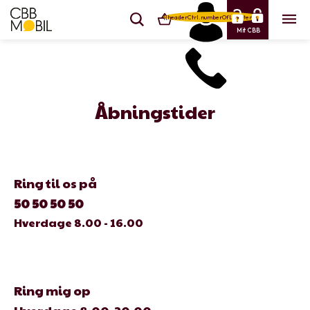
{{headerCtrl.numberOfLineItems}}
Mit CBB
Åbningstider
Ring til os på
50 50 50 50
Hverdage 8.00 - 16.00
Ring mig op