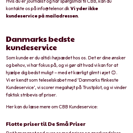
Hvis du er journalist og har spørgsmål til CBB, kan du
kontakte os på
info@telenor.dk
Vi yder ikke
kundeservice på mailadressen
.
Danmarks bedste
kundeservice
Som kunde er du altid i højsædet hos os. Det er dine ønsker
og behov, vi har fokus på, og vi gør alt hvad vi kan for at
hjælpe dig bedst muligt – med et kærligt glimt i øjet 😊.
Vi er kendt som teleselskabet med ’Danmarks flinkeste
Kundeservice’, vi scorer megahøjt på Trustpilot, og vi vinder
faktisk stribevis af priser.
Her kan du læse mere om CBB Kundeservice:
Flotte priser til De Små Priser