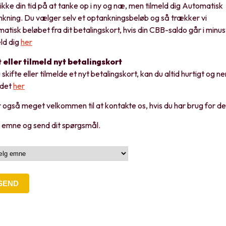
ikke din tid på at tanke op i ny og næ, men tilmeld dig Automatisk
kning. Du vælger selv et optankningsbeløb og så trækker vi
r at finde svar
atisk beløbet fra dit betalingskort, hvis din CBB-saldo går i minus
ld dig
her
kan du betale, finde PIN- og PUK-koder, bestille SIM-kort, skift
t eller tilmeld nyt betalingskort
å finde svar på rigtigt mange spørgsmål om blandt andet brug af 
u skifte eller tilmelde et nyt betalingskort, kan du altid hurtigt og n
 det
her
 også meget velkommen til at kontakte os, hvis du har brug for de
svartid på mails
. Hvis din henvendelse haster, opfordres du til at r
 emne og send dit spørgsmål.
mular - du modtager svar på mail. Skriv ikke kredit- eller person
relevante for os og slettes løbende i overensstemmelse med per