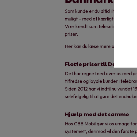
Som kunde er du altid i højsædet ho
muligt – med et kærligt glimt i øjet
Vi er kendt som teleselskabet med ’
priser.
Her kan du læse mere om CBB Kun
Flotte priser til De Små Pr
Det har regnet ned over os med pr
tilfredse og loyale kunder i telebra
Siden 2012 har vi indtil nu vundet 1
selvfølgelig til at gøre det endnu 
Hjælp med det samme
Hos CBB Mobil gør vi os umage for, 
systemet’, derimod vil den første p