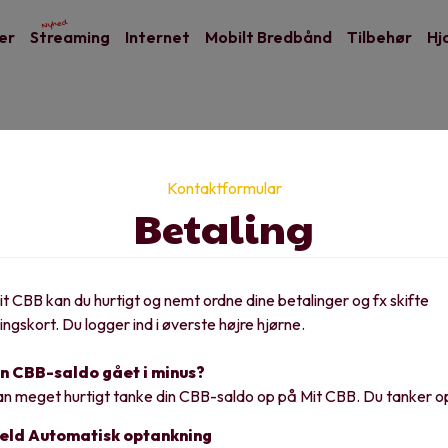
Nyhed
er
Streaming
Internet
Mobilt Bredbånd
Tilbehør
Hj
Kontaktformular
Betaling
Åbningstider
t CBB kan du hurtigt og nemt ordne dine betalinger og fx skifte
ingskort.
Du logger ind i øverste højre hjørne.
in CBB-saldo gået i minus?
an meget hurtigt tanke din CBB-saldo op på Mit CBB. Du tanker 
eld Automatisk optankning