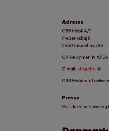
Adresse
CBB Mobil A/S
Frederikskaj 8
2450 København SV
CVR-nummer: 19 43 36 92
E-mail:
info@cbb.dk
CBB Mobil er et online mobilselska
Presse
Hvis du er journalist og har spørgs
Danmarks beds