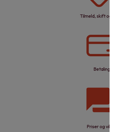
Tilmeld, skift og opsig
Betaling
Priser og vilkår