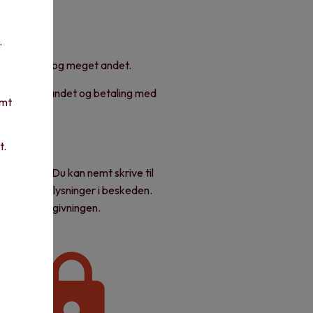
.
e abonnement og meget andet.
mobil i udlandet og betaling med
emt
t.
inge til os. Du kan nemt skrive til
følsomme oplysninger i beskeden.
sondatalovgivningen.