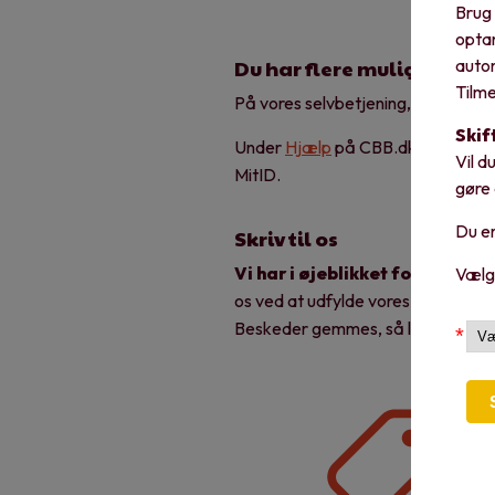
Brug 
optan
Du har flere muligheder fo
autom
Tilme
På vores selvbetjening,
Mit CBB
, 
Skif
Under
Hjælp
på CBB.dk kan du ogs
Vil d
MitID.
gøre
Du er
Skriv til os
Vi har i øjeblikket forlænget 
Vælg
os ved at udfylde vores kontaktfor
Beskeder gemmes, så længe de er 