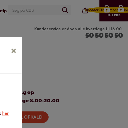
{{headerCtrl.numberOfLin
ælp
Mit CBB
Kundeservice er åben alle hverdage til 16.00.
50 50 50 50
Ring mig op
Hverdage 8.00-20.00
op
her
BESTIL OPKALD