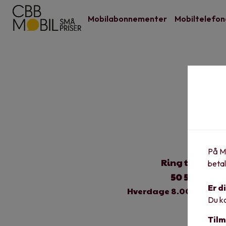
Mobilabonnementer
Mobiltelefon
På Mi
Ring til os på
betal
50 50 50 50
Er d
Hverdage 8.00 - 16.00
Du k
Tilm