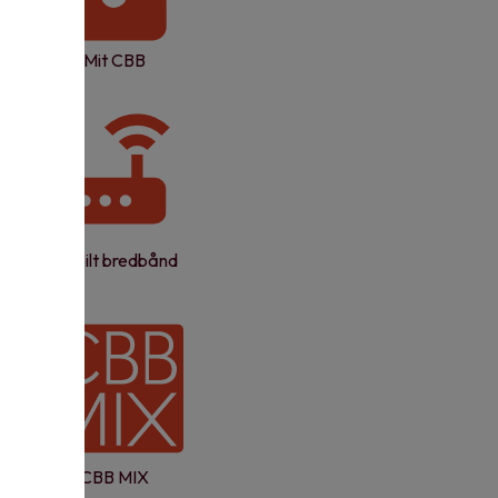
Mit CBB
Mobilt bredbånd
CBB MIX