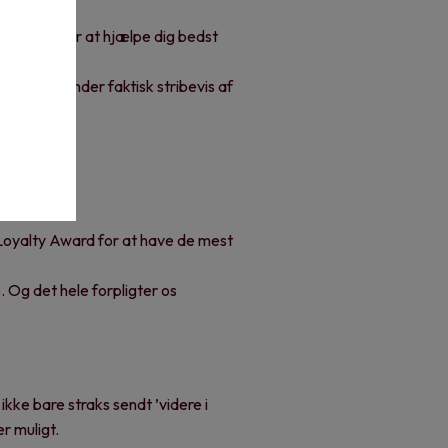
ad vi kan for at hjælpe dig bedst
, og vi vinder faktisk stribevis af
 Loyalty Award for at have de mest
b. Og det hele forpligter os
ikke bare straks sendt ’videre i
r muligt.