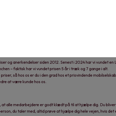
s os. Det er dine ønsker og behov, vi har fokus på, og vi gør alt hv
 😊.
Danmarks flinkeste Kundeservice’, vi scorer megahøjt på Trustpilot
deservice:
iser
iser og anerkendelser siden 2012. Senest i 2024 har vi vundet en
nchen – faktisk har vi vundet prisen 5 år i træk og 7 gange i alt.
3 priser, så hos os er du i den grad hos et prisvindende mobilselska
bedre at være kunde hos os.
at alle medarbejdere er godt klædt på til at hjælpe dig. Du bliver 
erson, du taler med, altid prøve at hjælpe dig hele vejen, hvis det e