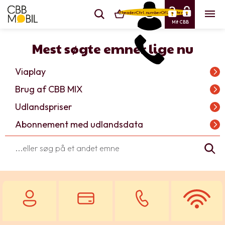
{{headerCtrl.numberOfLineItems}}
Mit CBB
Mest søgte emner lige nu
Viaplay
Brug af CBB MIX
Udlandspriser
Abonnement med udlandsdata