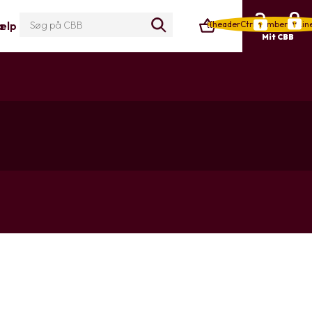
{{headerCtrl.numberOfLin
ælp
Mit CBB