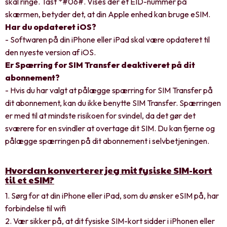
skal ringe. Tast *#06#​. Vises der et EID-nummer på
skærmen, betyder det, at din Apple enhed kan bruge eSIM.
Har du opdateret iOS?
- Softwaren på din iPhone eller iPad skal være opdateret til
den nyeste version af iOS.
Er Spærring for SIM Transfer deaktiveret på dit
abonnement?
- Hvis du har valgt at pålægge spærring for SIM Transfer på
dit abonnement, kan du ikke benytte SIM Transfer. Spærringen
er med til at mindste risikoen for svindel, da det gør det
sværere for en svindler at overtage dit SIM. Du kan fjerne og
pålægge spærringen på dit abonnement i selvbetjeningen.
Hvordan konverterer jeg mit fysiske SIM-kort
til et eSIM?
1. Sørg for at din iPhone eller iPad, som du ønsker eSIM på, har
forbindelse til wifi
2. Vær sikker på, at dit fysiske SIM-kort sidder i iPhonen eller