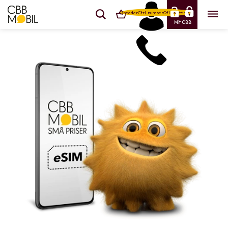
{{headerCtrl.numberOfLineItems}}
Mit CBB