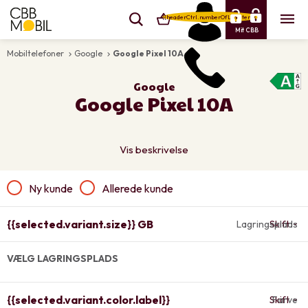
{{headerCtrl.numberOfLineItems}}
Mit CBB
Mobiltelefoner
Google
Google Pixel 10A
keyboard_arrow_right
keyboard_arrow_right
Google
Google Pixel 10A
Vis beskrivelse
Ny kunde
Allerede kunde
{{selected.variant.size}} GB
Lagringsplads
Skift
VÆLG LAGRINGSPLADS
{{selected.variant.color.label}}
Skift
Farve