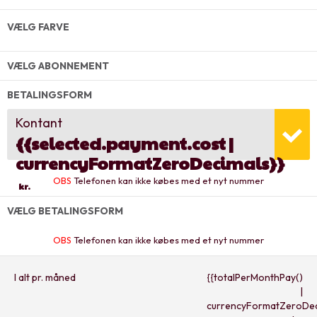
VÆLG FARVE
VÆLG ABONNEMENT
BETALINGSFORM
Kontant
{{selected.payment.cost |
currencyFormatZeroDecimals}}
OBS
Telefonen kan ikke købes med et nyt nummer
kr.
VÆLG BETALINGSFORM
OBS
Telefonen kan ikke købes med et nyt nummer
I alt pr. måned
{{totalPerMonthPay()
|
currencyFormatZeroDec